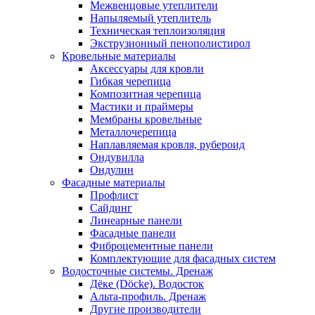
Межвенцовые утеплители
Напыляемый утеплитель
Техническая теплоизоляция
Экструзионный пенополистирол
Кровельные материалы
Аксессуары для кровли
Гибкая черепица
Композитная черепица
Мастики и праймеры
Мембраны кровельные
Металлочерепица
Наплавляемая кровля, рубероид
Ондувилла
Ондулин
Фасадные материалы
Профлист
Сайдинг
Линеарные панели
Фасадные панели
Фиброцементные панели
Комплектующие для фасадных систем
Водосточные системы. Дренаж
Дёке (Döcke). Водосток
Альта-профиль. Дренаж
Другие производители