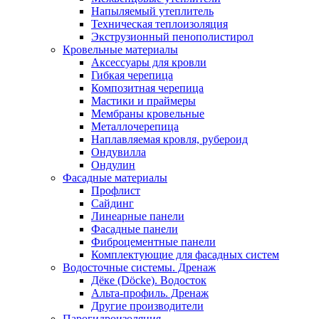
Напыляемый утеплитель
Техническая теплоизоляция
Экструзионный пенополистирол
Кровельные материалы
Аксессуары для кровли
Гибкая черепица
Композитная черепица
Мастики и праймеры
Мембраны кровельные
Металлочерепица
Наплавляемая кровля, рубероид
Ондувилла
Ондулин
Фасадные материалы
Профлист
Сайдинг
Линеарные панели
Фасадные панели
Фиброцементные панели
Комплектующие для фасадных систем
Водосточные системы. Дренаж
Дёке (Döcke). Водосток
Альта-профиль. Дренаж
Другие производители
Парогидроизоляция