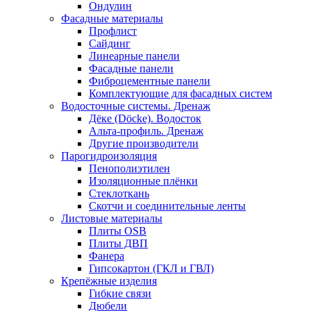
Ондулин
Фасадные материалы
Профлист
Сайдинг
Линеарные панели
Фасадные панели
Фиброцементные панели
Комплектующие для фасадных систем
Водосточные системы. Дренаж
Дёке (Döcke). Водосток
Альта-профиль. Дренаж
Другие производители
Парогидроизоляция
Пенополиэтилен
Изоляционные плёнки
Стеклоткань
Скотчи и соединительные ленты
Листовые материалы
Плиты OSB
Плиты ДВП
Фанера
Гипсокартон (ГКЛ и ГВЛ)
Крепёжные изделия
Гибкие связи
Дюбели