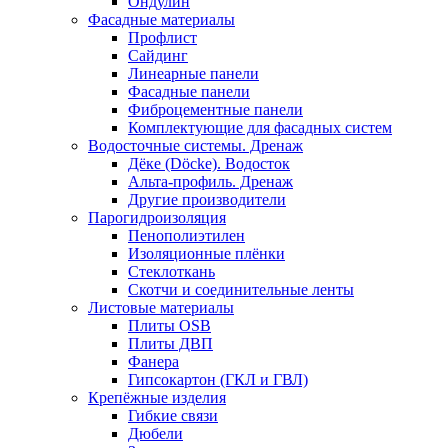
Ондулин
Фасадные материалы
Профлист
Сайдинг
Линеарные панели
Фасадные панели
Фиброцементные панели
Комплектующие для фасадных систем
Водосточные системы. Дренаж
Дёке (Döcke). Водосток
Альта-профиль. Дренаж
Другие производители
Парогидроизоляция
Пенополиэтилен
Изоляционные плёнки
Стеклоткань
Скотчи и соединительные ленты
Листовые материалы
Плиты OSB
Плиты ДВП
Фанера
Гипсокартон (ГКЛ и ГВЛ)
Крепёжные изделия
Гибкие связи
Дюбели