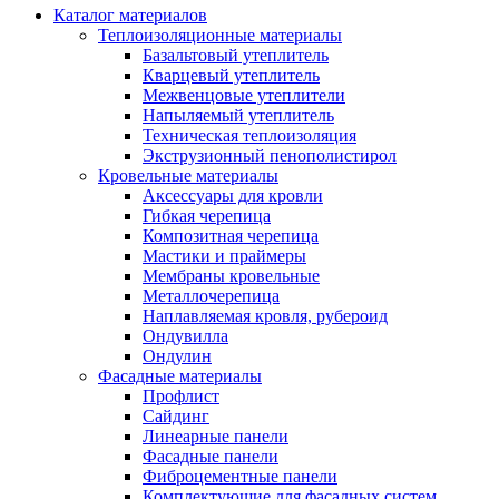
Каталог материалов
Теплоизоляционные материалы
Базальтовый утеплитель
Кварцевый утеплитель
Межвенцовые утеплители
Напыляемый утеплитель
Техническая теплоизоляция
Экструзионный пенополистирол
Кровельные материалы
Аксессуары для кровли
Гибкая черепица
Композитная черепица
Мастики и праймеры
Мембраны кровельные
Металлочерепица
Наплавляемая кровля, рубероид
Ондувилла
Ондулин
Фасадные материалы
Профлист
Сайдинг
Линеарные панели
Фасадные панели
Фиброцементные панели
Комплектующие для фасадных систем