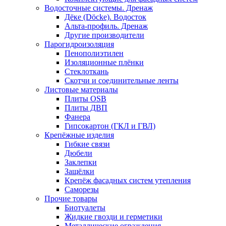
Водосточные системы. Дренаж
Дёке (Döcke). Водосток
Альта-профиль. Дренаж
Другие производители
Парогидроизоляция
Пенополиэтилен
Изоляционные плёнки
Стеклоткань
Скотчи и соединительные ленты
Листовые материалы
Плиты OSB
Плиты ДВП
Фанера
Гипсокартон (ГКЛ и ГВЛ)
Крепёжные изделия
Гибкие связи
Дюбели
Заклепки
Защёлки
Крепёж фасадных систем утепления
Саморезы
Прочие товары
Биотуалеты
Жидкие гвозди и герметики
Металлические ограждения