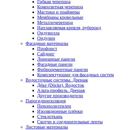
Гибкая черепица
Композитная черепица
Мастики и праймеры
Мембраны кровельные
Металлочерепица
Наплавляемая кровля, рубероид
Ондувилла
Ондулин
Фасадные материалы
Профлист
Сайдинг
Линеарные панели
Фасадные панели
Фиброцементные панели
Комплектующие для фасадных систем
Водосточные системы. Дренаж
Дёке (Döcke). Водосток
Альта-профиль. Дренаж
Другие производители
Парогидроизоляция
Пенополиэтилен
Изоляционные плёнки
Стеклоткань
Скотчи и соединительные ленты
Листовые материалы