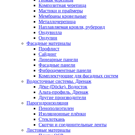
Композитная черепица
Мастики и праймеры
Мембраны кровельные
Металлочерепица
Наплавляемая кровля, рубероид
Ондувилла
Ондулин
Фасадные материалы
Профлист
Сайдинг
Линеарные панели
Фасадные панели
Фиброцементные панели
Комплектующие для фасадных систем
Водосточные системы. Дренаж
Дёке (Döcke). Водосток
Альта-профиль. Дренаж
Другие производители
Парогидроизоляция
Пенополиэтилен
Изоляционные плёнки
Стеклоткань
Скотчи и соединительные ленты
Листовые материалы