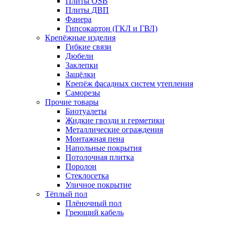
Плиты OSB
Плиты ДВП
Фанера
Гипсокартон (ГКЛ и ГВЛ)
Крепёжные изделия
Гибкие связи
Дюбели
Заклепки
Защёлки
Крепёж фасадных систем утепления
Саморезы
Прочие товары
Биотуалеты
Жидкие гвозди и герметики
Металлические ограждения
Монтажная пена
Напольные покрытия
Потолочная плитка
Поролон
Стеклосетка
Уличное покрытие
Тёплый пол
Плёночный пол
Греющий кабель