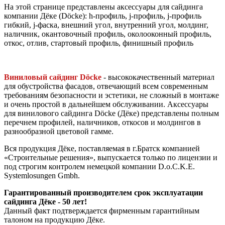
На этой странице представлены аксессуары для сайдинга
компании Дёке (Döcke): h-профиль, j-профиль, j-профиль
гибкий, j-фаска, внешний угол, внутренний угол, молдинг,
наличник, окантовочный профиль, околооконный профиль,
откос, отлив, стартовый профиль, финишный профиль
Виниловый сайдинг Döcke
- высококачественный материал
для обустройства фасадов, отвечающий всем современным
требованиям безопасности и эстетики, не сложный в монтаже
и очень простой в дальнейшем обслуживании. Аксессуары
для винилового сайдинга Döcke (Дёке) представлены полным
перечнем профилей, наличников, откосов и молдингов в
разнообразной цветовой гамме.
Вся продукция Дёке, поставляемая в г.Братск компанией
«Строительные решения», выпускается только по лицензии и
под строгим контролем немецкой компании D.o.C.K.E.
Systemlosungen Gmbh.
Гарантированный производителем срок эксплуатации
сайдинга Дёке - 50 лет!
Данный факт подтверждается фирменным гарантийным
талоном на продукцию Дёке.