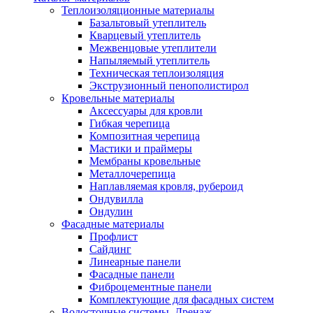
Теплоизоляционные материалы
Базальтовый утеплитель
Кварцевый утеплитель
Межвенцовые утеплители
Напыляемый утеплитель
Техническая теплоизоляция
Экструзионный пенополистирол
Кровельные материалы
Аксессуары для кровли
Гибкая черепица
Композитная черепица
Мастики и праймеры
Мембраны кровельные
Металлочерепица
Наплавляемая кровля, рубероид
Ондувилла
Ондулин
Фасадные материалы
Профлист
Сайдинг
Линеарные панели
Фасадные панели
Фиброцементные панели
Комплектующие для фасадных систем
Водосточные системы. Дренаж