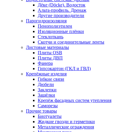
Дёке (Döcke). Водосток
Альта-профиль. Дренаж
Другие производители
Парогидроизоляция
Пенополиэтилен
Изоляционные плёнки
Стеклоткань
Скотчи и соединительные ленты
Листовые материалы
Плиты OSB
Плиты ДВП
Фанера
Гипсокартон (ГКЛ и ГВЛ)
Крепёжные изделия
Гибкие связи
Дюбели
Заклепки
Защёлки
Крепёж фасадных систем утепления
Саморезы
Прочие товары
Биотуалеты
Жидкие гвозди и герметики
Металлические ограждения