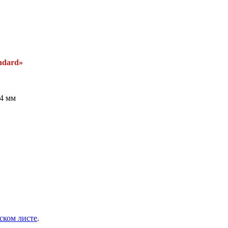
ndard»
54 мм
ском листе
.