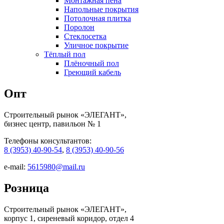
Монтажная пена
Напольные покрытия
Потолочная плитка
Поролон
Стеклосетка
Уличное покрытие
Тёплый пол
Плёночный пол
Греющий кабель
Опт
Строительный рынок «ЭЛЕГАНТ»,
бизнес центр, павильон № 1
Телефоны консультантов:
8 (3953) 40-90-54
,
8 (3953) 40-90-56
e-mail:
5615980@mail.ru
Розница
Строительный рынок «ЭЛЕГАНТ»,
корпус 1, сиреневый коридор, отдел 4