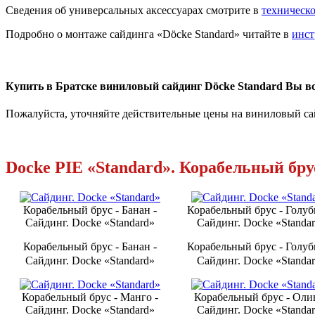
Сведения об универсальных аксессуарах смотрите в
техническо
Подробно о монтаже сайдинга «Döcke Standard» читайте в
инст
Купить в Братске виниловый сайдинг Döcke Standard Вы в
Пожалуйста, уточняйте действительные цены на виниловый са
Docke PIE «Standard». Ко­ра­бель­ный бру
Ко­ра­бель­ный брус - Банан -
Ко­ра­бель­ный брус - Голуб
Сайдинг. Docke «Standard»
Сайдинг. Docke «Standa
Ко­ра­бель­ный брус - Банан -
Ко­ра­бель­ный брус - Голуб
Сайдинг. Docke «Standard»
Сайдинг. Docke «Standa
Ко­ра­бель­ный брус - Манго -
Ко­ра­бель­ный брус - Оли
Сайдинг. Docke «Standard»
Сайдинг. Docke «Standa