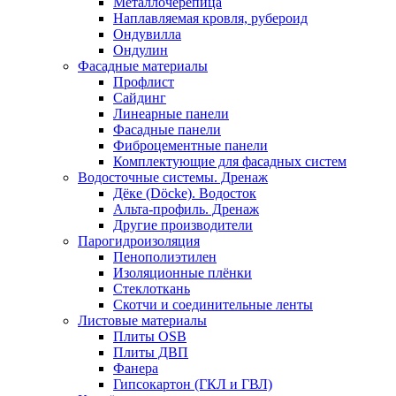
Металлочерепица
Наплавляемая кровля, рубероид
Ондувилла
Ондулин
Фасадные материалы
Профлист
Сайдинг
Линеарные панели
Фасадные панели
Фиброцементные панели
Комплектующие для фасадных систем
Водосточные системы. Дренаж
Дёке (Döcke). Водосток
Альта-профиль. Дренаж
Другие производители
Парогидроизоляция
Пенополиэтилен
Изоляционные плёнки
Стеклоткань
Скотчи и соединительные ленты
Листовые материалы
Плиты OSB
Плиты ДВП
Фанера
Гипсокартон (ГКЛ и ГВЛ)