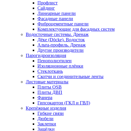
Профлист
Сайдинг
Линеарные панели
Фасадные панели
Фиброцементные панели
Комплектующие для фасадных систем
Водосточные системы. Дренаж
Дёке (Döcke). Водосток
Альта-профиль. Дренаж
Другие производители
Парогидроизоляция
Пенополиэтилен
Изоляционные плёнки
Стеклоткань
Скотчи и соединительные ленты
Листовые материалы
Плиты OSB
Плиты ДВП
Фанера
Гипсокартон (ГКЛ и ГВЛ)
Крепёжные изделия
Гибкие связи
Дюбели
Заклепки
Защёлки