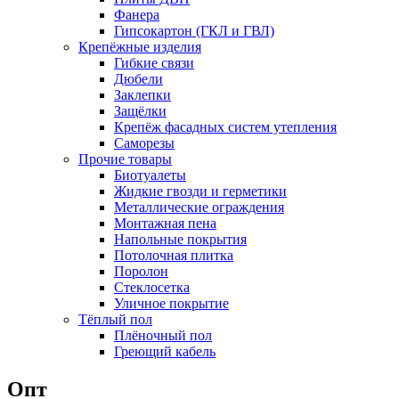
Фанера
Гипсокартон (ГКЛ и ГВЛ)
Крепёжные изделия
Гибкие связи
Дюбели
Заклепки
Защёлки
Крепёж фасадных систем утепления
Саморезы
Прочие товары
Биотуалеты
Жидкие гвозди и герметики
Металлические ограждения
Монтажная пена
Напольные покрытия
Потолочная плитка
Поролон
Стеклосетка
Уличное покрытие
Тёплый пол
Плёночный пол
Греющий кабель
Опт