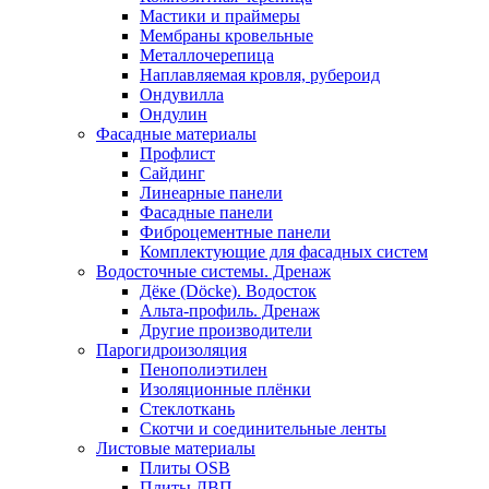
Мастики и праймеры
Мембраны кровельные
Металлочерепица
Наплавляемая кровля, рубероид
Ондувилла
Ондулин
Фасадные материалы
Профлист
Сайдинг
Линеарные панели
Фасадные панели
Фиброцементные панели
Комплектующие для фасадных систем
Водосточные системы. Дренаж
Дёке (Döcke). Водосток
Альта-профиль. Дренаж
Другие производители
Парогидроизоляция
Пенополиэтилен
Изоляционные плёнки
Стеклоткань
Скотчи и соединительные ленты
Листовые материалы
Плиты OSB
Плиты ДВП