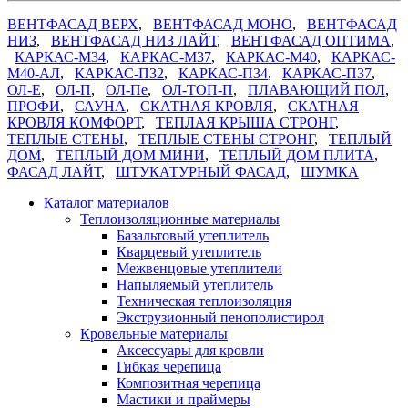
ВЕНТФАСАД ВЕРХ
,
ВЕНТФАСАД МОНО
,
ВЕНТФАСАД
НИЗ
,
ВЕНТФАСАД НИЗ ЛАЙТ
,
ВЕНТФАСАД ОПТИМА
,
КАРКАС-М34
,
КАРКАС-М37
,
КАРКАС-М40
,
КАРКАС-
М40-АЛ
,
КАРКАС-П32
,
КАРКАС-П34
,
КАРКАС-П37
,
ОЛ-Е
,
ОЛ-П
,
ОЛ-Пе
,
ОЛ-ТОП-П
,
ПЛАВАЮЩИЙ ПОЛ
,
ПРОФИ
,
САУНА
,
СКАТНАЯ КРОВЛЯ
,
СКАТНАЯ
КРОВЛЯ КОМФОРТ
,
ТЕПЛАЯ КРЫША СТРОНГ
,
ТЕПЛЫЕ СТЕНЫ
,
ТЕПЛЫЕ СТЕНЫ СТРОНГ
,
ТЕПЛЫЙ
ДОМ
,
ТЕПЛЫЙ ДОМ МИНИ
,
ТЕПЛЫЙ ДОМ ПЛИТА
,
ФАСАД ЛАЙТ
,
ШТУКАТУРНЫЙ ФАСАД
,
ШУМКА
Каталог материалов
Теплоизоляционные материалы
Базальтовый утеплитель
Кварцевый утеплитель
Межвенцовые утеплители
Напыляемый утеплитель
Техническая теплоизоляция
Экструзионный пенополистирол
Кровельные материалы
Аксессуары для кровли
Гибкая черепица
Композитная черепица
Мастики и праймеры