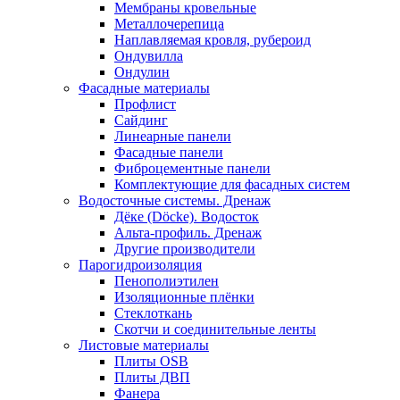
Мембраны кровельные
Металлочерепица
Наплавляемая кровля, рубероид
Ондувилла
Ондулин
Фасадные материалы
Профлист
Сайдинг
Линеарные панели
Фасадные панели
Фиброцементные панели
Комплектующие для фасадных систем
Водосточные системы. Дренаж
Дёке (Döcke). Водосток
Альта-профиль. Дренаж
Другие производители
Парогидроизоляция
Пенополиэтилен
Изоляционные плёнки
Стеклоткань
Скотчи и соединительные ленты
Листовые материалы
Плиты OSB
Плиты ДВП
Фанера